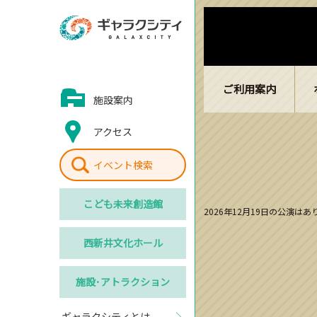
ご利用案内
施設案内
アクセス
イベント検索
こども
未来創造館
2026年12月19日の公演は
西新井
文化ホール
施設･
アトラクション
ギャラクシティとは