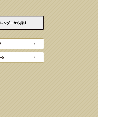
レンダーから
探す
楽
める