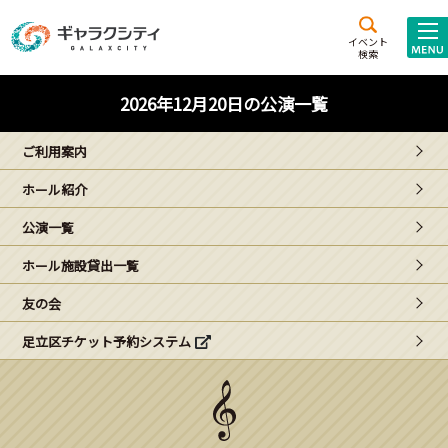
アクセス
施設案内
イベント
検索
こども
西新井
施設･
2026年12月20日の公演一覧
未来創造館
文化ホール
アトラクション
ご利用案内
ギャラクシティとは
ホール紹介
施設貸出･団体利用
公演一覧
こどもみーてぃんぐ
ホール施設貸出一覧
Gがくえん
友の会
足立区チケット予約システム
ブランドからの
お知らせ
いっしょに創る
イベントレポート