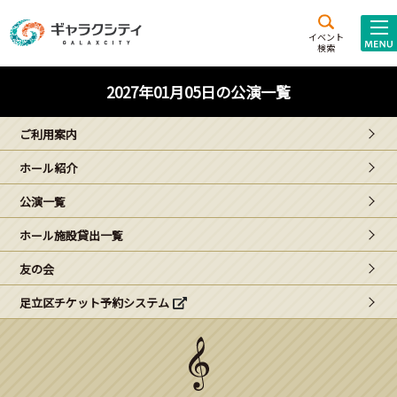
アクセス
施設案内
イベント
検索
こども
西新井
施設･
2027年01月05日の公演一覧
未来創造館
文化ホール
アトラクション
ご利用案内
ギャラクシティとは
ホール紹介
施設貸出･団体利用
公演一覧
こどもみーてぃんぐ
ホール施設貸出一覧
Gがくえん
友の会
足立区チケット予約システム
ブランドからの
お知らせ
いっしょに創る
イベントレポート