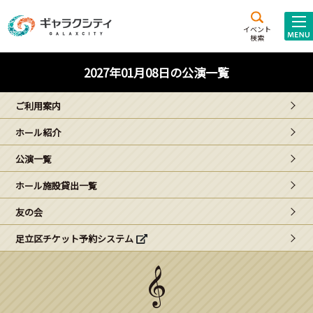
アクセス
施設案内
イベント
検索
こども
西新井
施設･
2027年01月08日の公演一覧
未来創造館
文化ホール
アトラクション
ご利用案内
ギャラクシティとは
ホール紹介
施設貸出･団体利用
公演一覧
こどもみーてぃんぐ
ホール施設貸出一覧
Gがくえん
友の会
足立区チケット予約システム
ブランドからの
お知らせ
いっしょに創る
イベントレポート