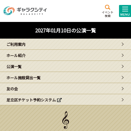
アクセス
施設案内
イベント
検索
こども
西新井
施設･
2027年01月10日の公演一覧
未来創造館
文化ホール
アトラクション
ご利用案内
ギャラクシティとは
ホール紹介
施設貸出･団体利用
公演一覧
こどもみーてぃんぐ
ホール施設貸出一覧
Gがくえん
友の会
足立区チケット予約システム
ブランドからの
お知らせ
いっしょに創る
イベントレポート