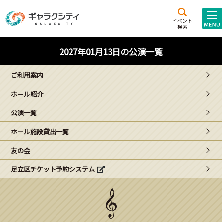
アクセス
施設案内
イベント
検索
こども
西新井
施設･
2027年01月13日の公演一覧
未来創造館
文化ホール
アトラクション
ご利用案内
ギャラクシティとは
ホール紹介
施設貸出･団体利用
公演一覧
こどもみーてぃんぐ
ホール施設貸出一覧
Gがくえん
友の会
足立区チケット予約システム
ブランドからの
お知らせ
いっしょに創る
イベントレポート