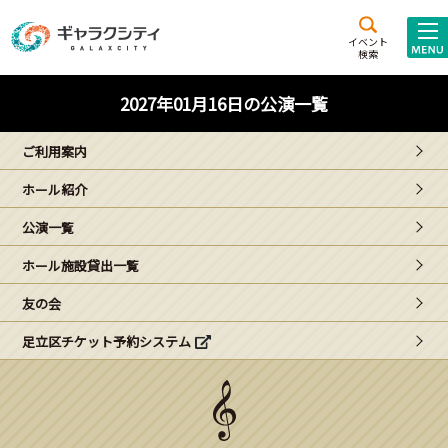
アクセス
施設案内
イベント
検索
こども
西新井
施設･
2027年01月16日の公演一覧
未来創造館
文化ホール
アトラクション
ご利用案内
ギャラクシティとは
ホール紹介
施設貸出･団体利用
公演一覧
こどもみーてぃんぐ
ホール施設貸出一覧
Gがくえん
友の会
足立区チケット予約システム
ブランドからの
お知らせ
いっしょに創る
イベントレポート