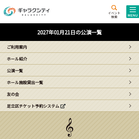
アクセス
施設案内
イベント
検索
こども
西新井
施設･
2027年01月21日の公演一覧
未来創造館
文化ホール
アトラクション
ご利用案内
ギャラクシティとは
ホール紹介
施設貸出･団体利用
公演一覧
こどもみーてぃんぐ
ホール施設貸出一覧
Gがくえん
友の会
足立区チケット予約システム
ブランドからの
お知らせ
いっしょに創る
イベントレポート