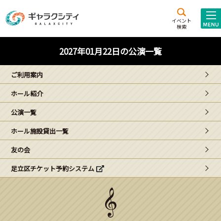
アクセス
施設案内
イベント
検索
こども
西新井
施設･
2027年01月22日の公演一覧
未来創造館
文化ホール
アトラクション
ご利用案内
ギャラクシティとは
ホール紹介
施設貸出･団体利用
公演一覧
こどもみーてぃんぐ
ホール施設貸出一覧
Gがくえん
友の会
足立区チケット予約システム
ブランドからの
お知らせ
いっしょに創る
イベントレポート