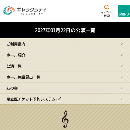
アクセス
施設案内
イベント
検索
こども
西新井
施設･
2027年01月22日の公演一覧
未来創造館
文化ホール
アトラクション
ご利用案内
ギャラクシティとは
ホール紹介
施設貸出･団体利用
公演一覧
こどもみーてぃんぐ
ホール施設貸出一覧
Gがくえん
友の会
足立区チケット予約システム
ブランドからの
お知らせ
いっしょに創る
イベントレポート