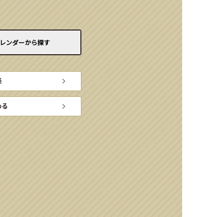
レンダーから
探す
楽
める