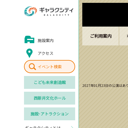
ご利用案内
施設案内
アクセス
イベント検索
こども
未来創造館
2027年01月23日の公演は
西新井
文化ホール
施設･
アトラクション
ギャラクシティとは