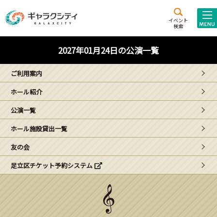
アクセス
施設案内
イベント
検索
こども
西新井
施設･
2027年01月24日の公演一覧
未来創造館
文化ホール
アトラクション
ご利用案内
ギャラクシティとは
ホール紹介
施設貸出･団体利用
公演一覧
こどもみーてぃんぐ
ホール施設貸出一覧
Gがくえん
友の会
足立区チケット予約システム
ブランドからの
お知らせ
いっしょに創る
イベントレポート