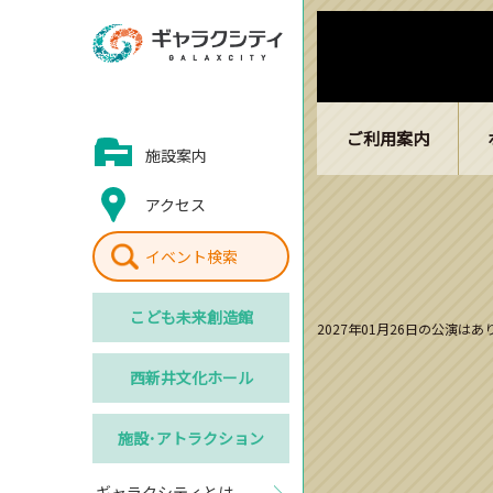
ご利用案内
施設案内
アクセス
イベント検索
こども
未来創造館
2027年01月26日の公演は
西新井
文化ホール
施設･
アトラクション
ギャラクシティとは