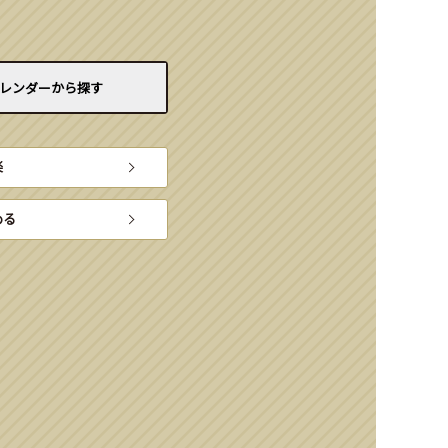
レンダーから
探す
楽
める