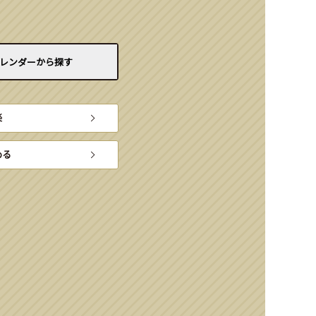
レンダーから
探す
楽
める