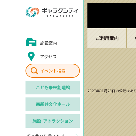
ご利用案内
施設案内
アクセス
イベント検索
こども
未来創造館
2027年01月28日の公演は
西新井
文化ホール
施設･
アトラクション
ギャラクシティとは