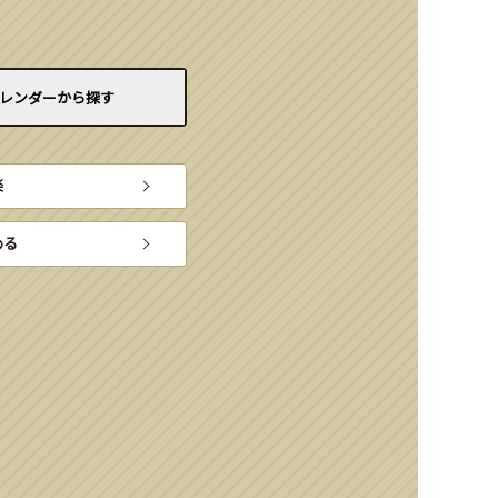
レンダーから
探す
楽
める