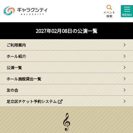
アクセス
施設案内
イベント
検索
こども
西新井
施設･
2027年02月08日の公演一覧
未来創造館
文化ホール
アトラクション
ご利用案内
ギャラクシティとは
ホール紹介
施設貸出･団体利用
公演一覧
こどもみーてぃんぐ
ホール施設貸出一覧
Gがくえん
友の会
足立区チケット予約システム
ブランドからの
お知らせ
いっしょに創る
イベントレポート