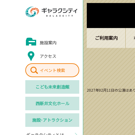
ご利用案内
施設案内
アクセス
イベント検索
こども
未来創造館
2027年02月11日の公演は
西新井
文化ホール
施設･
アトラクション
ギャラクシティとは