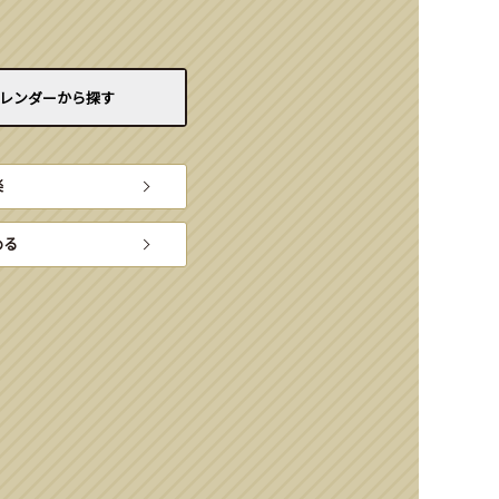
レンダーから
探す
楽
める