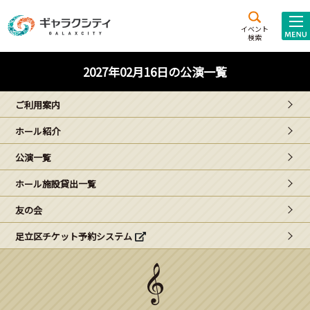
アクセス
施設案内
イベント
検索
こども
西新井
施設･
2027年02月16日の公演一覧
未来創造館
文化ホール
アトラクション
ご利用案内
ギャラクシティとは
ホール紹介
施設貸出･団体利用
公演一覧
こどもみーてぃんぐ
ホール施設貸出一覧
Gがくえん
友の会
足立区チケット予約システム
ブランドからの
お知らせ
いっしょに創る
イベントレポート