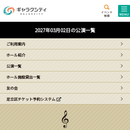
アクセス
施設案内
イベント
検索
こども
西新井
施設･
2027年03月02日の公演一覧
未来創造館
文化ホール
アトラクション
ご利用案内
ギャラクシティとは
ホール紹介
施設貸出･団体利用
公演一覧
こどもみーてぃんぐ
ホール施設貸出一覧
Gがくえん
友の会
足立区チケット予約システム
ブランドからの
お知らせ
いっしょに創る
イベントレポート