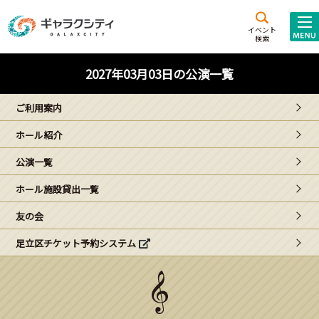
アクセス
施設案内
イベント
検索
こども
西新井
施設･
2027年03月03日の公演一覧
未来創造館
文化ホール
アトラクション
ご利用案内
ギャラクシティとは
ホール紹介
施設貸出･団体利用
公演一覧
こどもみーてぃんぐ
ホール施設貸出一覧
Gがくえん
友の会
足立区チケット予約システム
ブランドからの
お知らせ
いっしょに創る
イベントレポート