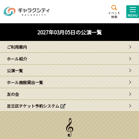
アクセス
施設案内
イベント
検索
こども
西新井
施設･
2027年03月05日の公演一覧
未来創造館
文化ホール
アトラクション
ご利用案内
ギャラクシティとは
ホール紹介
施設貸出･団体利用
公演一覧
こどもみーてぃんぐ
ホール施設貸出一覧
Gがくえん
友の会
足立区チケット予約システム
ブランドからの
お知らせ
いっしょに創る
イベントレポート