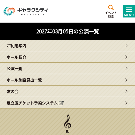
アクセス
施設案内
イベント
検索
こども
西新井
施設･
2027年03月05日の公演一覧
未来創造館
文化ホール
アトラクション
ご利用案内
ギャラクシティとは
ホール紹介
施設貸出･団体利用
公演一覧
こどもみーてぃんぐ
ホール施設貸出一覧
Gがくえん
友の会
足立区チケット予約システム
ブランドからの
お知らせ
いっしょに創る
イベントレポート