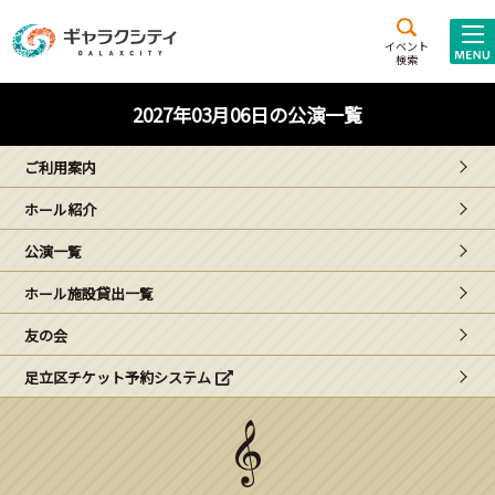
アクセス
施設案内
イベント
検索
こども
西新井
施設･
2027年03月06日の公演一覧
未来創造館
文化ホール
アトラクション
ご利用案内
ギャラクシティとは
ホール紹介
施設貸出･団体利用
公演一覧
こどもみーてぃんぐ
ホール施設貸出一覧
Gがくえん
友の会
足立区チケット予約システム
ブランドからの
お知らせ
いっしょに創る
イベントレポート