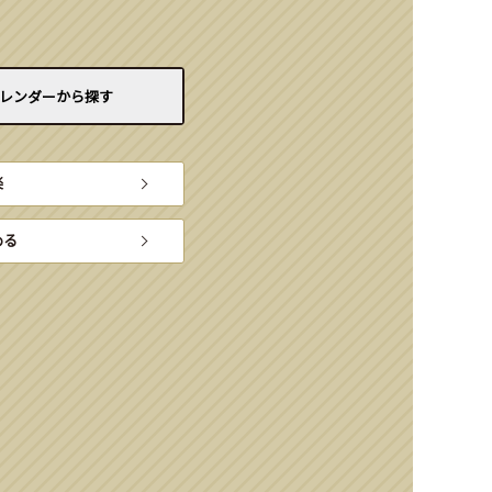
レンダーから
探す
楽
める