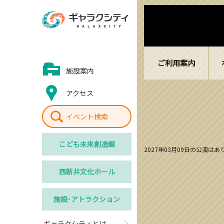
ご利用案内
施設案内
アクセス
イベント検索
こども
未来創造館
2027年03月09日の公演は
西新井
文化ホール
施設･
アトラクション
ギャラクシティとは