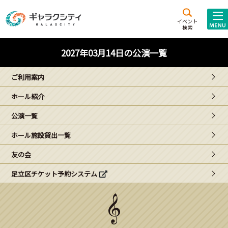
アクセス
施設案内
イベント
検索
こども
西新井
施設･
2027年03月14日の公演一覧
未来創造館
文化ホール
アトラクション
ご利用案内
ギャラクシティとは
ホール紹介
施設貸出･団体利用
公演一覧
こどもみーてぃんぐ
ホール施設貸出一覧
Gがくえん
友の会
足立区チケット予約システム
ブランドからの
お知らせ
いっしょに創る
イベントレポート