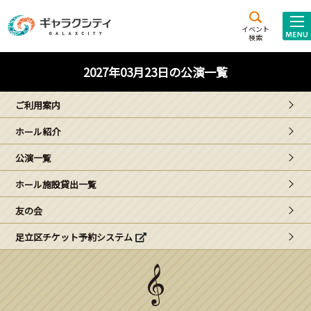
アクセス
施設案内
イベント
検索
こども
西新井
施設･
2027年03月23日の公演一覧
未来創造館
文化ホール
アトラクション
ご利用案内
ギャラクシティとは
ホール紹介
施設貸出･団体利用
公演一覧
こどもみーてぃんぐ
ホール施設貸出一覧
Gがくえん
友の会
足立区チケット予約システム
ブランドからの
お知らせ
いっしょに創る
イベントレポート