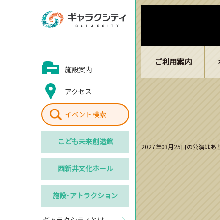
ご利用案内
施設案内
アクセス
イベント検索
こども
未来創造館
2027年03月25日の公演は
西新井
文化ホール
施設･
アトラクション
ギャラクシティとは