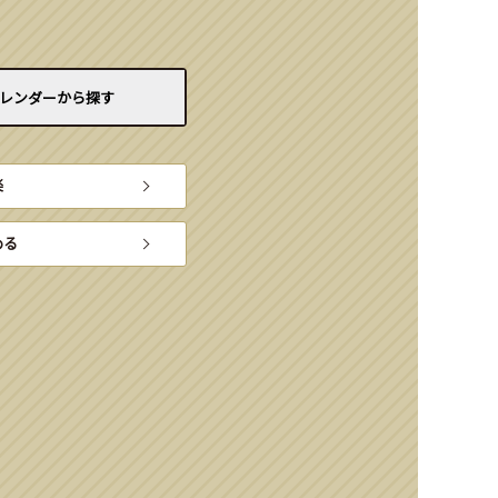
レンダーから
探す
楽
める