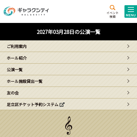
アクセス
施設案内
イベント
検索
こども
西新井
施設･
2027年03月28日の公演一覧
未来創造館
文化ホール
アトラクション
ご利用案内
ギャラクシティとは
ホール紹介
施設貸出･団体利用
公演一覧
こどもみーてぃんぐ
ホール施設貸出一覧
Gがくえん
友の会
足立区チケット予約システム
ブランドからの
お知らせ
いっしょに創る
イベントレポート