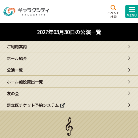
アクセス
施設案内
イベント
検索
こども
西新井
施設･
2027年03月30日の公演一覧
未来創造館
文化ホール
アトラクション
ご利用案内
ギャラクシティとは
ホール紹介
施設貸出･団体利用
公演一覧
こどもみーてぃんぐ
ホール施設貸出一覧
Gがくえん
友の会
足立区チケット予約システム
ブランドからの
お知らせ
いっしょに創る
イベントレポート