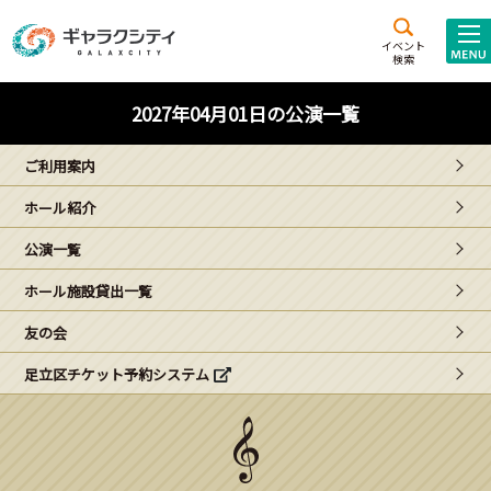
アクセス
施設案内
イベント
検索
こども
西新井
施設･
2027年04月01日の公演一覧
未来創造館
文化ホール
アトラクション
ご利用案内
ギャラクシティとは
ホール紹介
施設貸出･団体利用
公演一覧
こどもみーてぃんぐ
ホール施設貸出一覧
Gがくえん
友の会
足立区チケット予約システム
ブランドからの
お知らせ
いっしょに創る
イベントレポート