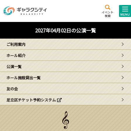
アクセス
施設案内
イベント
検索
こども
西新井
施設･
2027年04月02日の公演一覧
未来創造館
文化ホール
アトラクション
ご利用案内
ギャラクシティとは
ホール紹介
施設貸出･団体利用
公演一覧
こどもみーてぃんぐ
ホール施設貸出一覧
Gがくえん
友の会
足立区チケット予約システム
ブランドからの
お知らせ
いっしょに創る
イベントレポート