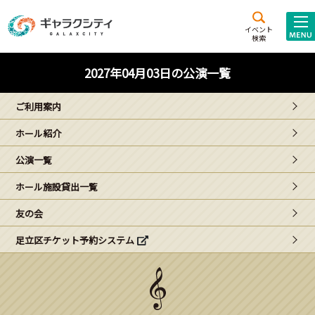
アクセス
施設案内
イベント
検索
こども
西新井
施設･
2027年04月03日の公演一覧
未来創造館
文化ホール
アトラクション
ご利用案内
ギャラクシティとは
ホール紹介
施設貸出･団体利用
公演一覧
こどもみーてぃんぐ
ホール施設貸出一覧
Gがくえん
友の会
足立区チケット予約システム
ブランドからの
お知らせ
いっしょに創る
イベントレポート