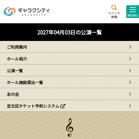
アクセス
施設案内
イベント
検索
こども
西新井
施設･
2027年04月03日の公演一覧
未来創造館
文化ホール
アトラクション
ご利用案内
ギャラクシティとは
ホール紹介
施設貸出･団体利用
公演一覧
こどもみーてぃんぐ
ホール施設貸出一覧
Gがくえん
友の会
足立区チケット予約システム
ブランドからの
お知らせ
いっしょに創る
イベントレポート