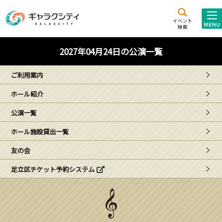
アクセス
施設案内
イベント
検索
こども
西新井
施設･
2027年04月24日の公演一覧
未来創造館
文化ホール
アトラクション
ご利用案内
ギャラクシティとは
ホール紹介
施設貸出･団体利用
公演一覧
こどもみーてぃんぐ
ホール施設貸出一覧
Gがくえん
友の会
足立区チケット予約システム
ブランドからの
お知らせ
いっしょに創る
イベントレポート