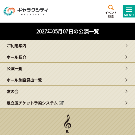
アクセス
施設案内
イベント
検索
こども
西新井
施設･
2027年05月07日の公演一覧
未来創造館
文化ホール
アトラクション
ご利用案内
ギャラクシティとは
ホール紹介
施設貸出･団体利用
公演一覧
こどもみーてぃんぐ
ホール施設貸出一覧
Gがくえん
友の会
足立区チケット予約システム
ブランドからの
お知らせ
いっしょに創る
イベントレポート