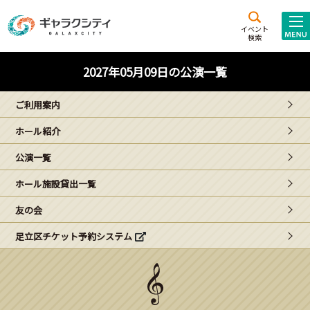
アクセス
施設案内
イベント
検索
こども
西新井
施設･
2027年05月09日の公演一覧
未来創造館
文化ホール
アトラクション
ご利用案内
ギャラクシティとは
ホール紹介
施設貸出･団体利用
公演一覧
こどもみーてぃんぐ
ホール施設貸出一覧
Gがくえん
友の会
足立区チケット予約システム
ブランドからの
お知らせ
いっしょに創る
イベントレポート