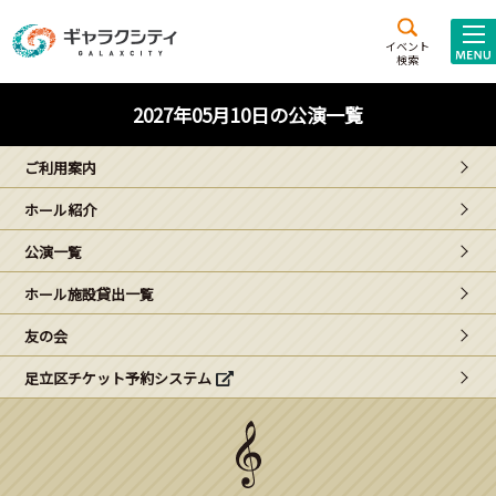
アクセス
施設案内
イベント
検索
こども
西新井
施設･
2027年05月10日の公演一覧
未来創造館
文化ホール
アトラクション
ご利用案内
ギャラクシティとは
ホール紹介
施設貸出･団体利用
公演一覧
こどもみーてぃんぐ
ホール施設貸出一覧
Gがくえん
友の会
足立区チケット予約システム
ブランドからの
お知らせ
いっしょに創る
イベントレポート