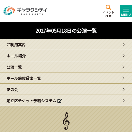
アクセス
施設案内
イベント
検索
こども
西新井
施設･
2027年05月18日の公演一覧
未来創造館
文化ホール
アトラクション
ご利用案内
ギャラクシティとは
ホール紹介
施設貸出･団体利用
公演一覧
こどもみーてぃんぐ
ホール施設貸出一覧
Gがくえん
友の会
足立区チケット予約システム
ブランドからの
お知らせ
いっしょに創る
イベントレポート