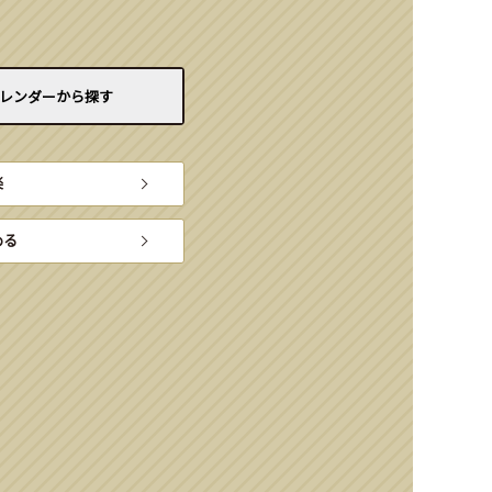
レンダーから
探す
楽
める