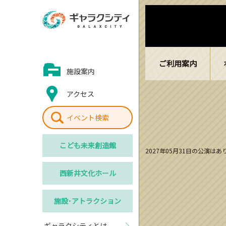
ご利用案内
施設案内
アクセス
イベント検索
こども
未来創造館
2027年05月31日の公演は
西新井
文化ホール
施設･
アトラクション
ギャラクシティとは