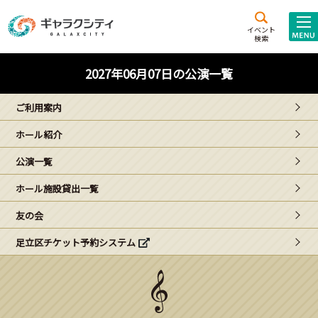
アクセス
施設案内
イベント
検索
こども
西新井
施設･
2027年06月07日の公演一覧
未来創造館
文化ホール
アトラクション
ご利用案内
ギャラクシティとは
ホール紹介
施設貸出･団体利用
公演一覧
こどもみーてぃんぐ
ホール施設貸出一覧
Gがくえん
友の会
足立区チケット予約システム
ブランドからの
お知らせ
いっしょに創る
イベントレポート