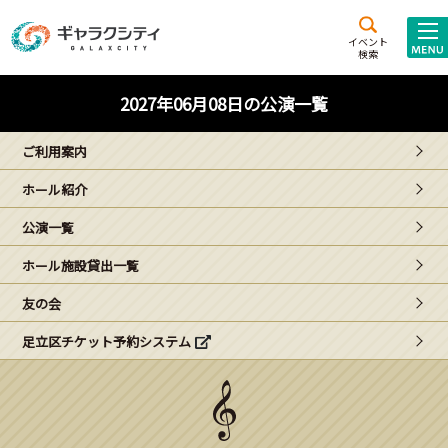
アクセス
施設案内
イベント
検索
こども
西新井
施設･
2027年06月08日の公演一覧
未来創造館
文化ホール
アトラクション
ご利用案内
ギャラクシティとは
ホール紹介
施設貸出･団体利用
公演一覧
こどもみーてぃんぐ
ホール施設貸出一覧
Gがくえん
友の会
足立区チケット予約システム
ブランドからの
お知らせ
いっしょに創る
イベントレポート