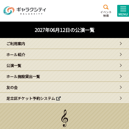
アクセス
施設案内
イベント
検索
こども
西新井
施設･
2027年06月12日の公演一覧
未来創造館
文化ホール
アトラクション
ご利用案内
ギャラクシティとは
ホール紹介
施設貸出･団体利用
公演一覧
こどもみーてぃんぐ
ホール施設貸出一覧
Gがくえん
友の会
足立区チケット予約システム
ブランドからの
お知らせ
いっしょに創る
イベントレポート