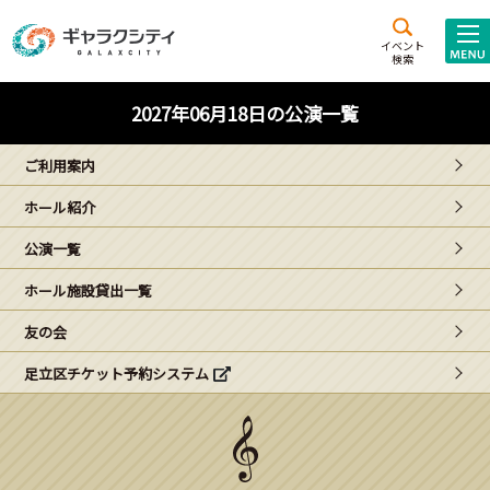
アクセス
施設案内
イベント
検索
こども
西新井
施設･
2027年06月18日の公演一覧
未来創造館
文化ホール
アトラクション
ご利用案内
ギャラクシティとは
ホール紹介
施設貸出･団体利用
公演一覧
こどもみーてぃんぐ
ホール施設貸出一覧
Gがくえん
友の会
足立区チケット予約システム
ブランドからの
お知らせ
いっしょに創る
イベントレポート