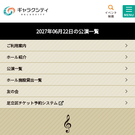
アクセス
施設案内
イベント
検索
こども
西新井
施設･
2027年06月22日の公演一覧
未来創造館
文化ホール
アトラクション
ご利用案内
ギャラクシティとは
ホール紹介
施設貸出･団体利用
公演一覧
こどもみーてぃんぐ
ホール施設貸出一覧
Gがくえん
友の会
足立区チケット予約システム
ブランドからの
お知らせ
いっしょに創る
イベントレポート