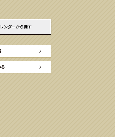
レンダーから
探す
楽
める