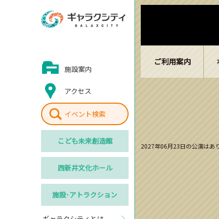
ご利用案内
施設案内
アクセス
イベント検索
こども
未来創造館
2027年06月23日の公演は
西新井
文化ホール
施設･
アトラクション
ギャラクシティとは