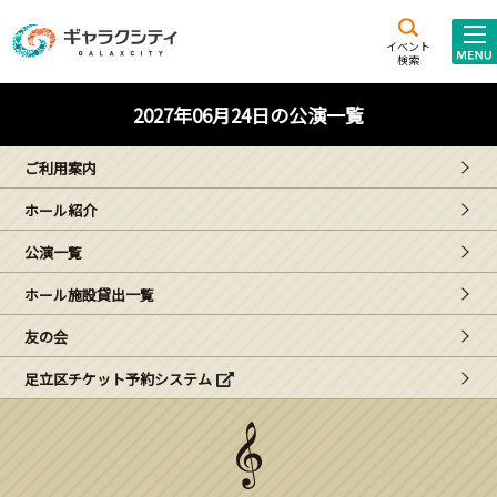
アクセス
施設案内
イベント
検索
こども
西新井
施設･
2027年06月24日の公演一覧
未来創造館
文化ホール
アトラクション
ご利用案内
ギャラクシティとは
ホール紹介
施設貸出･団体利用
公演一覧
こどもみーてぃんぐ
ホール施設貸出一覧
Gがくえん
友の会
足立区チケット予約システム
ブランドからの
お知らせ
いっしょに創る
イベントレポート