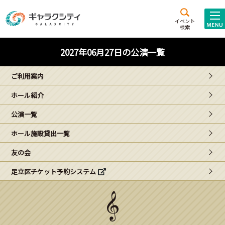
アクセス
施設案内
イベント
検索
こども
西新井
施設･
2027年06月27日の公演一覧
未来創造館
文化ホール
アトラクション
ご利用案内
ギャラクシティとは
ホール紹介
施設貸出･団体利用
公演一覧
こどもみーてぃんぐ
ホール施設貸出一覧
Gがくえん
友の会
足立区チケット予約システム
ブランドからの
お知らせ
いっしょに創る
イベントレポート