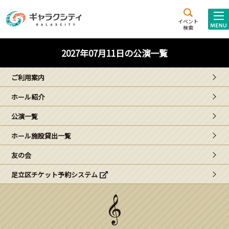
アクセス
施設案内
イベント
検索
こども
西新井
施設･
2027年07月11日の公演一覧
未来創造館
文化ホール
アトラクション
ご利用案内
ギャラクシティとは
ホール紹介
施設貸出･団体利用
公演一覧
こどもみーてぃんぐ
ホール施設貸出一覧
Gがくえん
友の会
足立区チケット予約システム
ブランドからの
お知らせ
いっしょに創る
イベントレポート