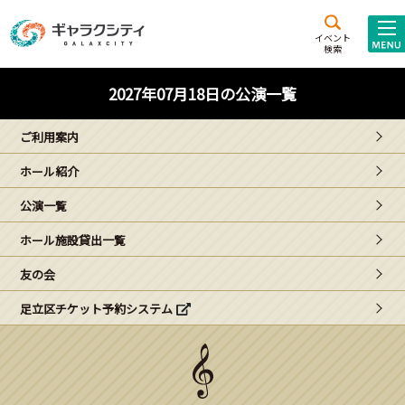
アクセス
施設案内
イベント
検索
こども
西新井
施設･
2027年07月18日の公演一覧
未来創造館
文化ホール
アトラクション
ご利用案内
ギャラクシティとは
ホール紹介
施設貸出･団体利用
公演一覧
こどもみーてぃんぐ
ホール施設貸出一覧
Gがくえん
友の会
足立区チケット予約システム
ブランドからの
お知らせ
いっしょに創る
イベントレポート