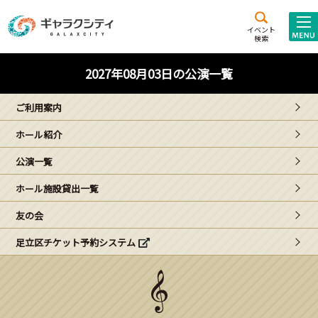
アクセス
施設案内
イベント
検索
こども
西新井
施設･
2027年08月03日の公演一覧
未来創造館
文化ホール
アトラクション
ご利用案内
ギャラクシティとは
ホール紹介
施設貸出･団体利用
公演一覧
こどもみーてぃんぐ
ホール施設貸出一覧
Gがくえん
友の会
足立区チケット予約システム
ブランドからの
お知らせ
いっしょに創る
イベントレポート